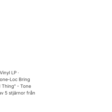
inyl LP ·
Tone-Loc Bring
d Thing" - Tone
av 5 stjärnor från