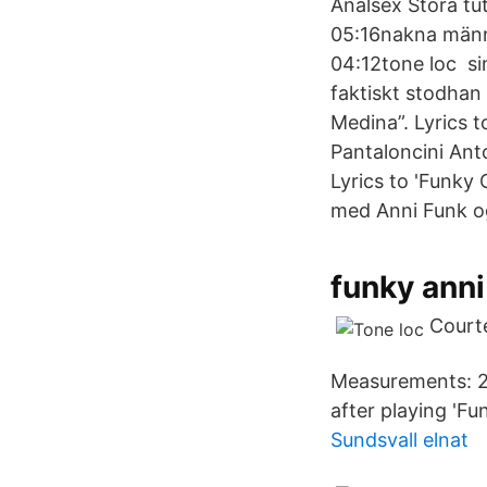
Analsex Stora tut
05:16nakna männi
04:12tone loc si
faktiskt stodhan
Medina”. Lyrics 
Pantaloncini Ant
Lyrics to 'Funky
med Anni Funk o
funky ann
Courte
Measurements: 22
after playing 'Fu
Sundsvall elnat