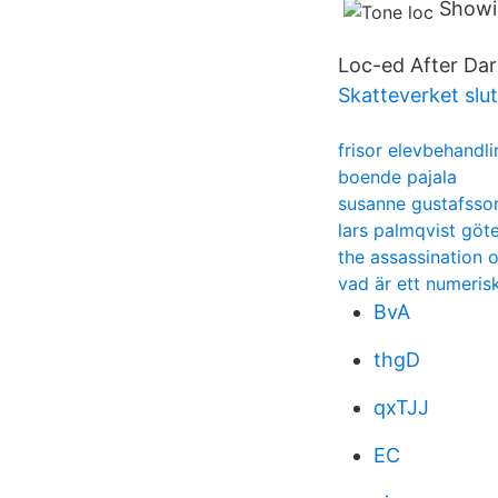
Showin
Loc-ed After Dar
Skatteverket slut
frisor elevbehandl
boende pajala
susanne gustafsso
lars palmqvist göt
the assassination 
vad är ett numeris
BvA
thgD
qxTJJ
EC