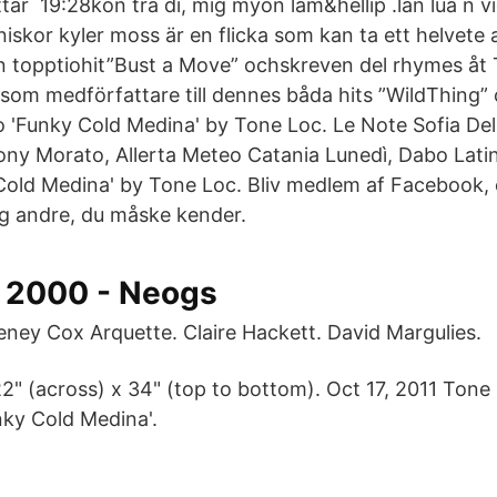
tar 19:28kon tra di, mig myon lam&hellip .lån luâ n v
skor kyler moss är en flicka som kan ta ett helvete 
n topptiohit”Bust a Move” ochskreven del rhymes åt
 som medförfattare till dennes båda hits ”WildThing
to 'Funky Cold Medina' by Tone Loc. Le Note Sofia Del
ony Morato, Allerta Meteo Catania Lunedì, Dabo Lat
 Cold Medina' by Tone Loc. Bliv medlem af Facebook, 
g andre, du måske kender.
i 2000 - Neogs
ney Cox Arquette. Claire Hackett. David Margulies.
" (across) x 34" (top to bottom). Oct 17, 2011 Tone 
nky Cold Medina'.