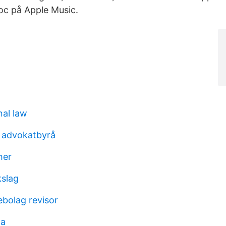
oc på Apple Music.
nal law
n advokatbyrå
her
kslag
ebolag revisor
ma