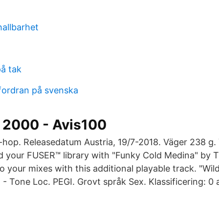
hallbarhet
på tak
fordran på svenska
i 2000 - Avis100
-hop. Releasedatum Austria, 19/7-2018. Väger 238 g. V
d your FUSER™ library with "Funky Cold Medina" by 
 your mixes with this additional playable track. "Wil
 - Tone Loc. PEGI. Grovt språk Sex. Klassificering: 0 