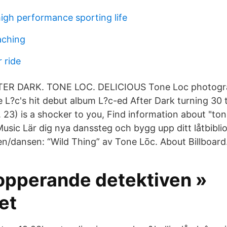
high performance sporting life
aching
 ride
ER DARK. TONE LOC. DELICIOUS Tone Loc photograp
 L?c's hit debut album L?c-ed After Dark turning 30 t
3) is a shocker to you, Find information about "tone
lMusic Lär dig nya danssteg och bygg upp ditt låtbibl
en/dansen: “Wild Thing” av Tone Lōc. About Billboard
opperande detektiven »
et