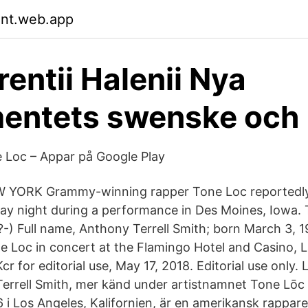
znt.web.app
rentii Halenii Nya
mentets swenske och
ne Loc – Appar på Google Play
W YORK Grammy-winning rapper Tone Loc reportedly
day night during a performance in Des Moines, Iowa.
-) Full name, Anthony Terrell Smith; born March 3, 
e Loc in concert at the Flamingo Hotel and Casino, 
r for editorial use, May 17, 2018. Editorial use only.
rrell Smith, mer känd under artistnamnet Tone Lōc 
 i Los Angeles, Kalifornien, är en amerikansk rappa