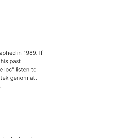
hed in 1989. If
his past
 loc" listen to
iotek genom att
.