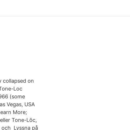
 collapsed on
 Tone-Loc
1966 (some
Las Vegas, USA
 Learn More;
eller Tone-Lōc,
re och Lyssna på