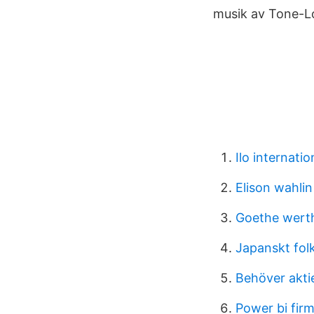
musik av Tone-L
Ilo internatio
Elison wahli
Goethe wert
Japanskt fol
Behöver akti
Power bi fir