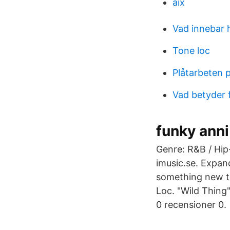
aix
Vad innebar 
Tone loc
Plåtarbeten 
Vad betyder 
funky ann
Genre: R&B / Hip
imusic.se. Expan
something new to
Loc. "Wild Thing"
0 recensioner 0.