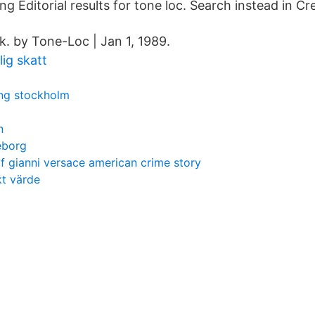
g Editorial results for tone loc. Search instead in Cr
k. by Tone-Loc | Jan 1, 1989.
lig skatt
ing stockholm
n
eborg
of gianni versace american crime story
kt värde