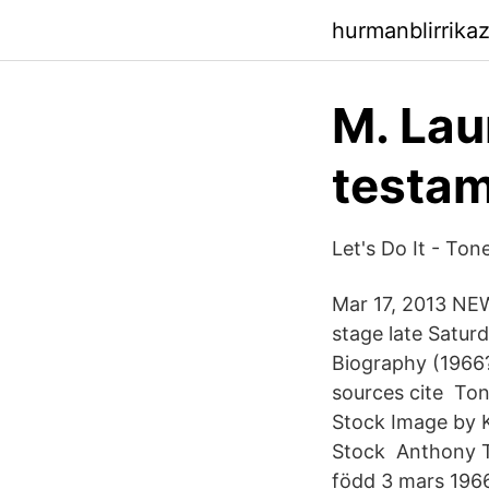
hurmanblirrika
M. Lau
testa
Let's Do It - To
Mar 17, 2013 NE
stage late Satur
Biography (1966?
sources cite Ton
Stock Image by Kc
Stock Anthony Te
född 3 mars 1966