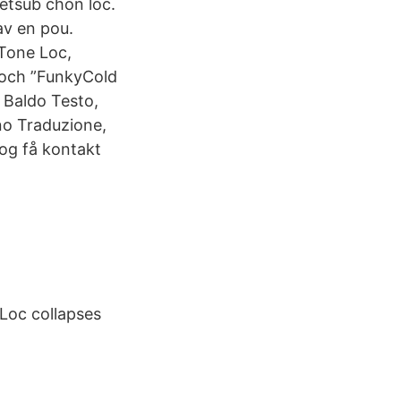
ietsub chon loc.
av en pou.
 Tone Loc,
” och ”FunkyCold
 Baldo Testo,
ino Traduzione,
og få kontakt
Loc collapses