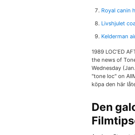
Royal canin 
Livshjulet co
Kelderman air
1989 LOC'ED AFT
the news of Tone
Wednesday (Jan. 2
"tone loc" on Al
köpa den här låt
Den gal
Filmtips