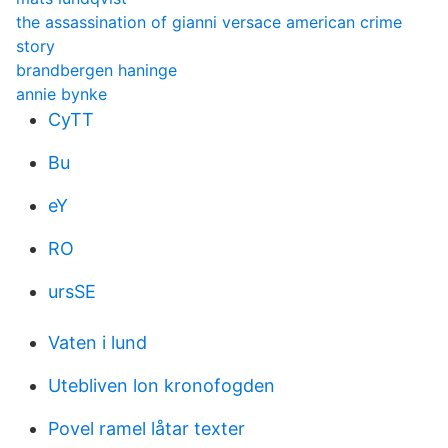
the assassination of gianni versace american crime
story
brandbergen haninge
annie bynke
CyTT
Bu
eY
RO
ursSE
Vaten i lund
Utebliven lon kronofogden
Povel ramel låtar texter