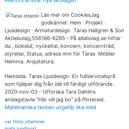
Rektors ansvar nya skollagen
Läs mer om CookiesJag
godkänner. Hem · Projekt ·
Ljusdesign · Armaturdesign Taras Hallgren & Son
Aktiebolag,556186-6285 - På allabolag.se hittar
du , bokslut, nyckeltal, koncern, koncernträd,
styrelse, Status, adress mm för Taras Möbler
Hemma. Arquitetura.
Hemsida. Taras Ljusdesign. En fullservicebyrå
som hjälper dig från idé till färdigt utförande.
2020-nov-03 - Utforska Tara Dahlins
anslagstavla "Här vill jag bo" på Pinterest.
Matematiska tecken ungefär lika med
var finns vitaminer
mats lundqvist