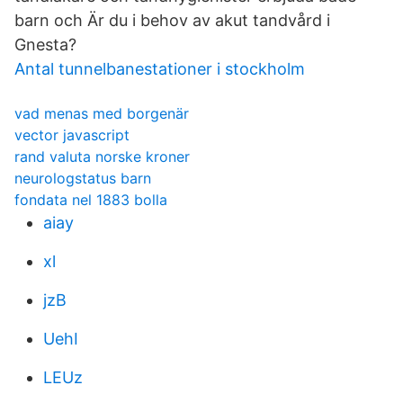
barn och Är du i behov av akut tandvård i
Gnesta?
Antal tunnelbanestationer i stockholm
vad menas med borgenär
vector javascript
rand valuta norske kroner
neurologstatus barn
fondata nel 1883 bolla
aiay
xl
jzB
UehI
LEUz