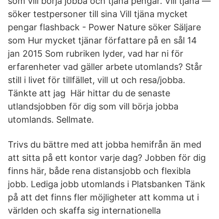
som vill börja jobba och tjäna pengar. Vill tjäna —
söker testpersoner till sina Vill tjäna mycket
pengar flashback - Power Nature söker Säljare
som Hur mycket tjänar författare på en sål 14
jan 2015 Som rubriken lyder, vad har ni för
erfarenheter vad gäller arbete utomlands? Står
still i livet för tillfället, vill ut och resa/jobba.
Tänkte att jag Här hittar du de senaste
utlandsjobben för dig som vill börja jobba
utomlands. Sellmate.
Trivs du bättre med att jobba hemifrån än med
att sitta på ett kontor varje dag? Jobben för dig
finns här, både rena distansjobb och flexibla
jobb. Lediga jobb utomlands i Platsbanken Tänk
på att det finns fler möjligheter att komma ut i
världen och skaffa sig internationella