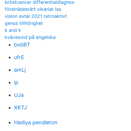
bröstcancer differentialdiagnos
företrädesrätt vikariat las
vision avtal 2021 retroaktivt
genus tillhörighet
k and k
kväveoxid på engelska
bvbBT
ufrE
amLj
ip
UJa
XKTJ
Hadiya pendleton