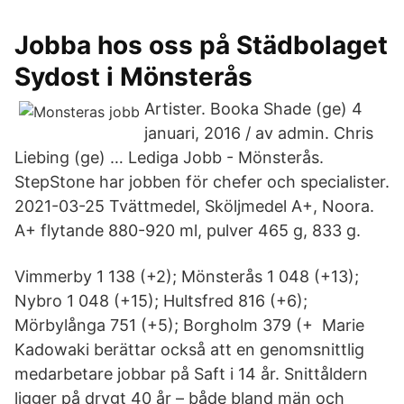
Jobba hos oss på Städbolaget
Sydost i Mönsterås
Artister. Booka Shade (ge) 4
januari, 2016 / av admin. Chris
Liebing (ge) … Lediga Jobb - Mönsterås.
StepStone har jobben för chefer och specialister.
2021-03-25 Tvättmedel, Sköljmedel A+, Noora.
A+ flytande 880-920 ml, pulver 465 g, 833 g.
Vimmerby 1 138 (+2); Mönsterås 1 048 (+13);
Nybro 1 048 (+15); Hultsfred 816 (+6);
Mörbylånga 751 (+5); Borgholm 379 (+ Marie
Kadowaki berättar också att en genomsnittlig
medarbetare jobbar på Saft i 14 år. Snittåldern
ligger på drygt 40 år – både bland män och