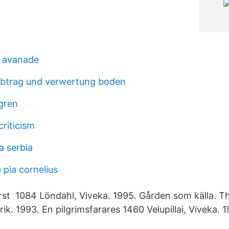
n avanade
abtrag und verwertung boden
gren
riticism
a serbia
pia cornelius
First 1084 Löndahl, Viveka. 1995. Gården som källa. T
ik. 1993. En pilgrimsfarares 1460 Velupillai, Viveka. 1