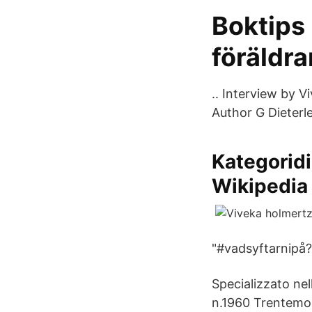
Boktips 
föräldra
.. Interview by V
Author G Dieterle
Kategoridi
Wikipedia
"#vadsyftarnipå?
Specializzato nel
n.1960 Trentemol