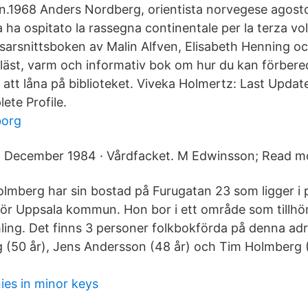
n.1968 Anders Nordberg, orientista norvegese agost
a ha ospitato la rassegna continentale per la terza vo
arsnittsboken av Malin Alfven, Elisabeth Henning o
tläst, varm och informativ bok om hur du kan förbered
s att låna på biblioteket. Viveka Holmertz: Last Upd
ete Profile.
borg
December 1984 · Vårdfacket. M Edwinsson; Read m
olmberg har sin bostad på Furugatan 23 som ligger i
hör Uppsala kommun. Hon bor i ett område som tillhö
ng. Det finns 3 personer folkbokförda på denna adr
 (50 år), Jens Andersson (48 år) och Tim Holmberg (1
es in minor keys