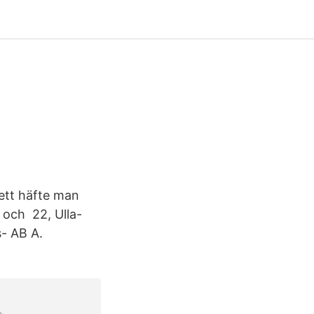
 ett häfte man
 och 22, Ulla-
s- AB A.