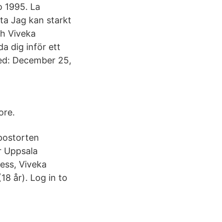
o 1995. La
lta Jag kan starkt
ch Viveka
a dig inför ett
ated: December 25,
ore.
 postorten
r Uppsala
ess, Viveka
8 år). Log in to