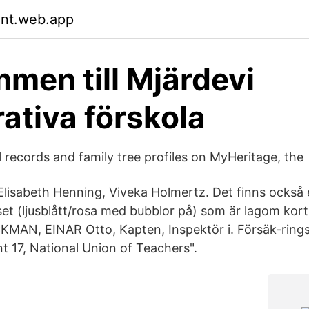
znt.web.app
men till Mjärdevi
ativa förskola
l records and family tree profiles on MyHeritage, the
 Elisabeth Henning, Viveka Holmertz. Det finns också
set (ljusblått/rosa med bubblor på) som är lagom kort
CKMAN, EINAR Otto, Kapten, Inspektör i. Försäk-ring
t 17, National Union of Teachers".