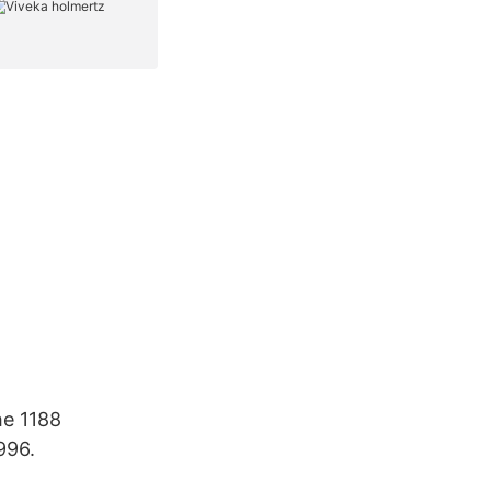
he 1188
996.