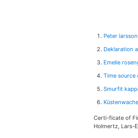
Peter larsso
Deklaration 
Emelie rosen
Time source c
Smurfit kapp
Küstenwache 
Certi-ficate of 
Holmertz, Lars-Er