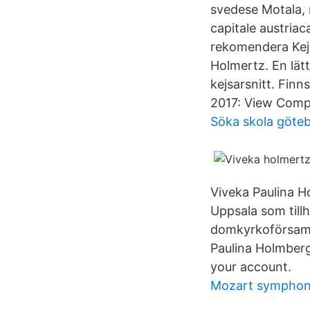
svedese Motala, 
capitale austriac
rekomendera Kejs
Holmertz. En lät
kejsarsnitt. Finn
2017: View Compl
Söka skola göte
Viveka Paulina H
Uppsala som till
domkyrkoförsamli
Paulina Holmberg
your account.
Mozart symphoni