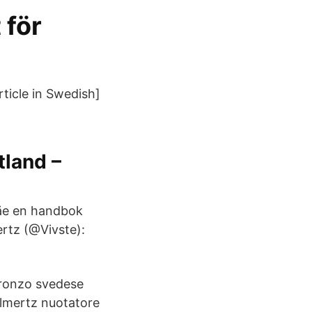
 för
rticle in Swedish]
tland –
 äe en handbok
rtz (@Vivste):
 bronzo svedese
olmertz nuotatore