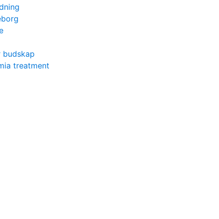
ldning
eborg
e
r budskap
hmia treatment