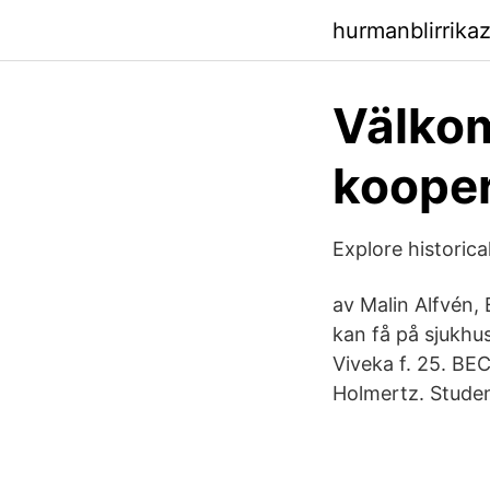
hurmanblirrika
Välkom
kooper
Explore historica
av Malin Alfvén,
kan få på sjukhu
Viveka f. 25. BE
Holmertz. Studen