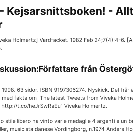
- Kejsarsnittsboken! - Allt
r
iveka Holmertz] Vardfacket. 1982 Feb 24;7(4):4-6. [A
.
skussion:Författare från Östergö
1998. 63 sidor. ISBN 9197306274. Nyskick. Det här
med fakta om The latest Tweets from Viveka Holme
 http://t.co/heJrSwRaEu" Viveka Holmertz.
lo stile libero ha vinto varie medaglie 4 argenti e un
ler, musicista danese Vordingborg, n.1974 Anders H