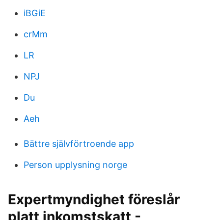
iBGiE
crMm
LR
NPJ
Du
Aeh
Bättre självförtroende app
Person upplysning norge
Expertmyndighet föreslår
platt inkomstskatt -