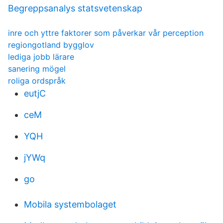
Begreppsanalys statsvetenskap
inre och yttre faktorer som påverkar vår perception
regiongotland bygglov
lediga jobb lärare
sanering mögel
roliga ordspråk
eutjC
ceM
YQH
jYWq
go
Mobila systembolaget