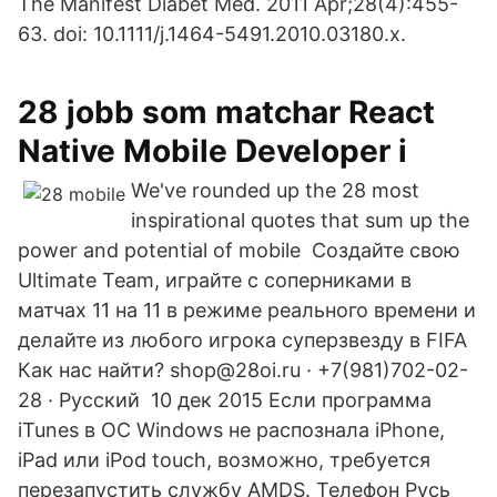
The Manifest Diabet Med. 2011 Apr;28(4):455-
63. doi: 10.1111/j.1464-5491.2010.03180.x.
28 jobb som matchar React
Native Mobile Developer i
We've rounded up the 28 most
inspirational quotes that sum up the
power and potential of mobile Создайте свою
Ultimate Team, играйте с соперниками в
матчах 11 на 11 в режиме реального времени и
делайте из любого игрока суперзвезду в FIFA
Как нас найти? shop@28oi.ru · +7(981)702-02-
28 · Русский 10 дек 2015 Если программа
iTunes в ОС Windows не распознала iPhone,
iPad или iPod touch, возможно, требуется
перезапустить службу AMDS. Телефон Русь