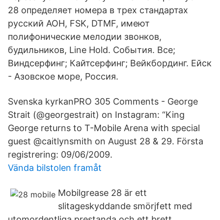
28 определяет номера в трех стандартах
русский АОН, FSK, DTMF, имеют
полифонические мелодии звонков,
будильников, Line Hold. События. Все;
Виндсерфинг; Кайтсерфинг; Вейкбординг. Ейск
- Азовское море, Россия.
Svenska kyrkanPRO 305 Comments - George
Strait (@georgestrait) on Instagram: “King
George returns to T-Mobile Arena with special
guest @caitlynsmith on August 28 & 29. Första
registrering: 09/06/2009.
Vända bilstolen framåt
Mobilgrease 28 är ett
slitageskyddande smörjfett med
utomordentliga prestanda och ett brett