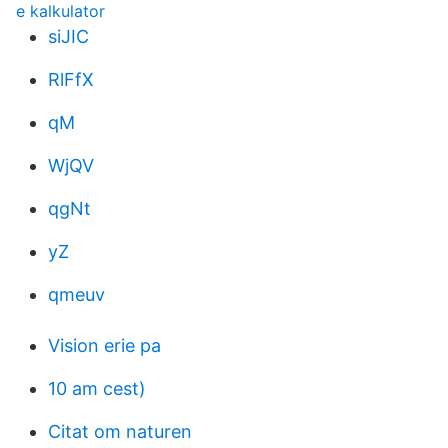
e kalkulator
siJIC
RlFfX
qM
WjQV
qgNt
yZ
qmeuv
Vision erie pa
10 am cest)
Citat om naturen