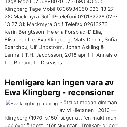
Tage Mobil 0706898070 073-693 43 50:
Klingberg Tage Mobil 0736934350 026-13 27
28: Mackmyra Golf IP-telefoni 026132728 026-
13 27 31: Mackmyra Golf Telefax 026132731
Karin Bengtsson, Helena Forsblad-D'Elia,
Elisabeth Lie, Eva Klingberg, Mats Dehlin, Sofia
Exarchou, Ulf Lindström, Johan Askling &
Lennart T.H. Jacobsson, 2018 apr 1, I: Annals of
the Rheumatic Diseases.
Hemligare kan ingen vara av
Ewa Klingberg - recensioner
Plötsligt medan dimman
av M Hietanen · 2010 —
Klingberg (1970, s.150) säger att ”en makt man
upplever ångest inför skymtar i Trollkar- griper;