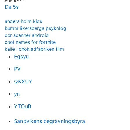
De 5s
anders holm kids
bumm åkersberga psykolog
ocr scanner android
cool names for fortnite
kalle i chokladfabriken film
Egsyu
PV
QKXUY
yn
YTOuB
Sandvikens begravningsbyra